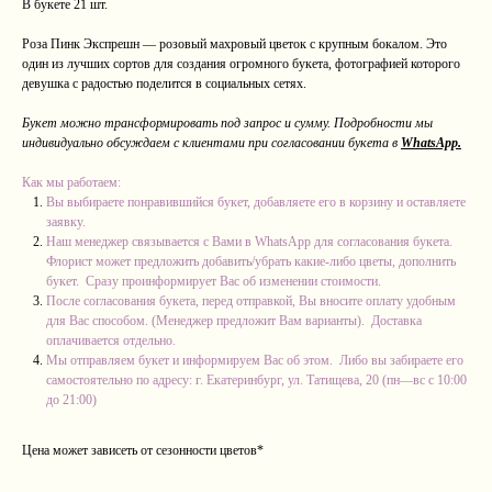
В букете 21 шт.
Роза Пинк Экспрешн — розовый махровый цветок с крупным бокалом. Это
один из лучших сортов для создания огромного букета, фотографией которого
девушка с радостью поделится в социальных сетях.
Букет можно трансформировать под запрос и сумму. Подробности мы
индивидуально обсуждаем с клиентами при согласовании букета в
WhatsApp.
Как мы работаем:
Вы выбираете понравившийся букет, добавляете его в корзину и оставляете
заявку.
Наш менеджер связывается с Вами в WhatsApp для согласования букета.
Флорист может предложить добавить/убрать какие-либо цветы, дополнить
букет. Сразу проинформирует Вас об изменении стоимости.
После согласования букета, перед отправкой, Вы вносите оплату удобным
для Вас способом. (Менеджер предложит Вам варианты). Доставка
оплачивается отдельно.
Мы отправляем букет и информируем Вас об этом. Либо вы забираете его
самостоятельно по адресу: г. Екатеринбург, ул. Татищева, 20 (пн—вс с 10:00
до 21:00)
Цена может зависеть от сезонности цветов*